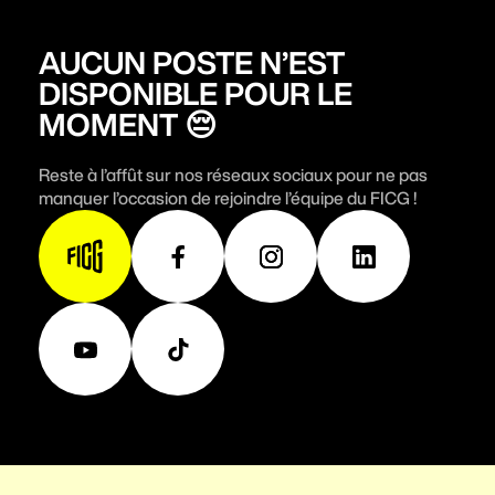
AUCUN POSTE N’EST
S'impliquer
DISPONIBLE POUR LE
MOMENT 😔
Billetterie
Reste à l’affût sur nos réseaux sociaux pour ne pas
manquer l’occasion de rejoindre l’équipe du FICG !
Fondation FICG
Foire aux questions
M'INSCRIRE À L'INFOLETTRE