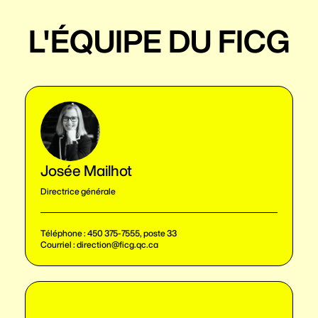
L'ÉQUIPE DU FICG
Josée Mailhot
Directrice générale
Téléphone :
450 375-7555, poste 33
Courriel :
direction@ficg.qc.ca