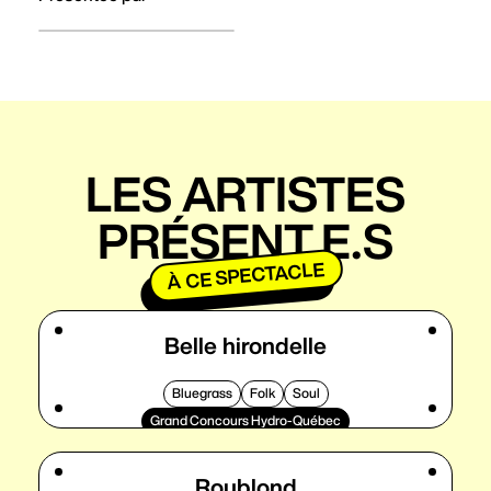
LES ARTISTES
PRÉSENT.E.S
À CE SPECTACLE
Belle hirondelle
Bluegrass
Folk
Soul
Grand Concours Hydro-Québec
Roublond