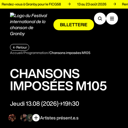
Rendez-vous à Granby pour le FICG58
13 au 23 août 2026
R
BILLETTERIE
Programmation
Retour
Accueil
/
Programmation
/
Chansons imposées M105
Artistes
CHANSONS
Volets
IMPOSÉES M105
Espace pro
Jeudi 13.08 (2026)
19h30
Artistes présent.e.s
À propos