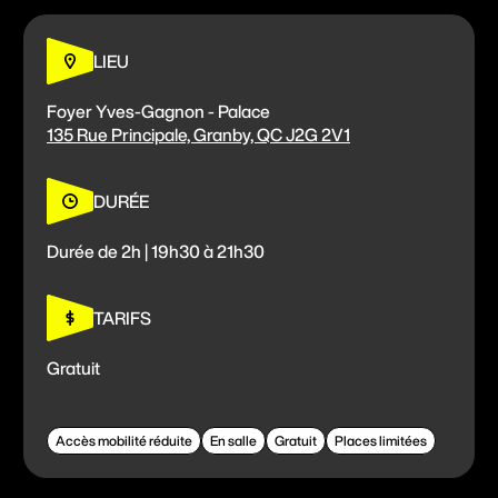
FICG58
LIEU
S'impliquer
Foyer Yves-Gagnon - Palace
135 Rue Principale, Granby, QC J2G 2V1
Billetterie
DURÉE
Fondation FICG
Durée de 2h | 19h30 à 21h30
Foire aux questions
TARIFS
Gratuit
Accès mobilité réduite
En salle
Gratuit
Places limitées
M'INSCRIRE À L'INFOLETTRE