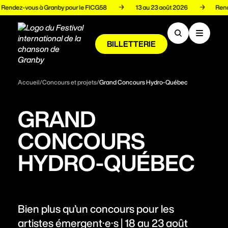
Rendez-vous à Granby pour le FICG58
13 au 23 août 2026
BILLETTERIE
Programmation
Accueil
/
Concours et projets
/
Grand Concours Hydro-Québec
Artistes
GRAND
CONCOURS
Volets
HYDRO-QUÉBEC
Espace pro
Bien plus qu’un concours pour les
À propos
artistes émergent·e·s | 18 au 23 août