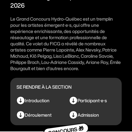
2026
S'impliquer
Le Grand Concours Hydro-Québec est un tremplin
pour les artistes émergent·e·s, qui offre une
expérience enrichissante, des opportunités de
réseautage et une formation professionnelle de
Billetterie
qualité. Ce volet du FICG a révélé de nombreux
artistes comme Pierre Lapointe, Alex Nevsky, Patrice
Michaud, Klô Pelgag, Lisa LeBlanc, Caroline Savoie,
Fondation FICG
Philippe Brach, Lou-Adriane Cassidy, Ariane Roy, Émile
Bourgault et bien d'autres encore.
Foire aux questions
FICG58
SE RENDRE À LA SECTION
Introduction
Participant·e·s
Déroulement
Admission
M'INSCRIRE À L'INFOLETTRE
CONCOURS 🎁