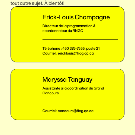
tout autre sujet. À bientôt!
% les droits sur vos chansons. Afin de bénéficier
d’un maximum de visibilité, vous devrez
Erick-Louis Champagne
entreprendre les démarches nécessaires afin
d’accorder au FICG une licence d’exploitation.
Directeur de la programmation &
Un candidat peut ne pas accorder de licence
coordonnateur du RNGC
d’exploitation au FICG et quand même participer
au concours. Par contre, sans autorisation, le
Téléphone :
450 375-7555, poste 21
FICG se verra contraint d’exclure de ses activités
Courriel :
ericklouis@ficg.qc.ca
de promotion le matériel qui ne serait pas
entièrement libre de droits.
Maryssa Tanguay
Assistante à la coordination du Grand
Concours
Courriel :
concours@ficg.qc.ca