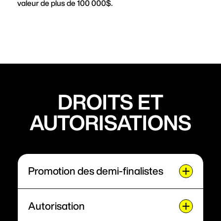
valeur de plus de 100 000$.
DROITS ET
AUTORISATIONS
Promotion des demi-finalistes
Le Festival international de la chanson de
Granby (FICG) travaille à la promotion des demi-
Autorisation
finalistes, entre autres, par le biais de son site