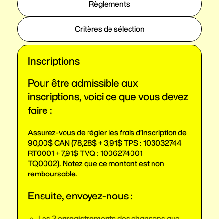
Règlements
Critères de sélection
Inscriptions
Pour être admissible aux
inscriptions, voici ce que vous devez
faire :
Assurez-vous de régler les frais
d’inscription de
90,00$ CAN (78,28$ + 3,91$ TPS : 103032744
RT0001 + 7,91$ TVQ : 1006274001
TQ0002).
Notez que ce montant est non
remboursable.
Ensuite, envoyez-nous :
Les 3
enregistrements
des chansons que