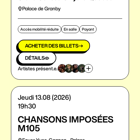
Palace de Granby
Accès mobilité réduite
En salle
Payant
ACHETER DES BILLETS
DÉTAILS
Artistes présent.e.s
Jeudi 13.08 (2026)
19h30
CHANSONS IMPOSÉES
M105