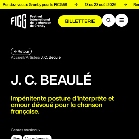
Rendez-vous à Granby pour le FICG58
13 au 23 août 2026
R
BILLETTERIE
Programmation
Retour
Accueil
/
Artistes
/
J. C. Beaulé
Artistes
J. C. BEAULÉ
Volets
Impénitente posture d'interprète et
amour dévoué pour la chanson
française.
Espace pro
Genres musicaux
À propos
Pop
Vieux français