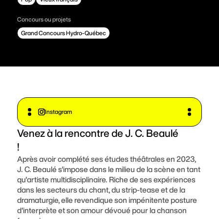
Concours ou projets
S'impliquer
Grand Concours Hydro-Québec
Billetterie
Fondation FICG
Instagram
Venez à la rencontre de J. C. Beaulé
Foire aux questions
!
Après avoir complété ses études théâtrales en 2023,
J. C. Beaulé s'impose dans le milieu de la scène en tant
qu'artiste multidisciplinaire. Riche de ses expériences
dans les secteurs du chant, du strip-tease et de la
dramaturgie, elle revendique son impénitente posture
d'interprète et son amour dévoué pour la chanson
M'INSCRIRE À L'INFOLETTRE