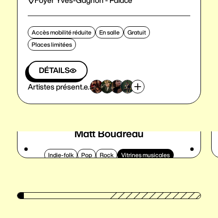
Foyer Yves-Gagnon - Palace
Accès mobilité réduite
En salle
Gratuit
Places limitées
DÉTAILS
Artistes présent.e.s
Matt Boudreau
Indie-folk
Pop
Rock
Vitrines musicales