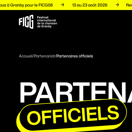
z-vous à Granby pour le FICG58
13 au 23 août 2026
Programmation
Accueil
/
Partenariat
/
Partenaires officiels
Artistes
PARTEN
Volets
OFFICIELS
Espace pro