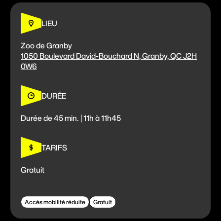
FICG58
LIEU
S'impliquer
Zoo de Granby
1050 Boulevard David-Bouchard N, Granby, QC J2H
0W6
Billetterie
DURÉE
Fondation FICG
Durée de 45 min. | 11h à 11h45
Foire aux questions
TARIFS
Gratuit
Accès mobilité réduite
Gratuit
M'INSCRIRE À L'INFOLETTRE