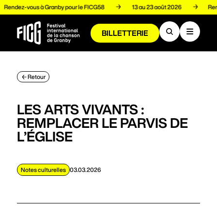
Rendez-vous à Granby pour le FICG58
13 au 23 août 2026
R
BILLETTERIE
Programmation
Retour
Artistes
LES ARTS VIVANTS :
REMPLACER LE PARVIS DE
L’ÉGLISE
Volets
Notes culturelles
03.03.2026
Espace pro
À propos