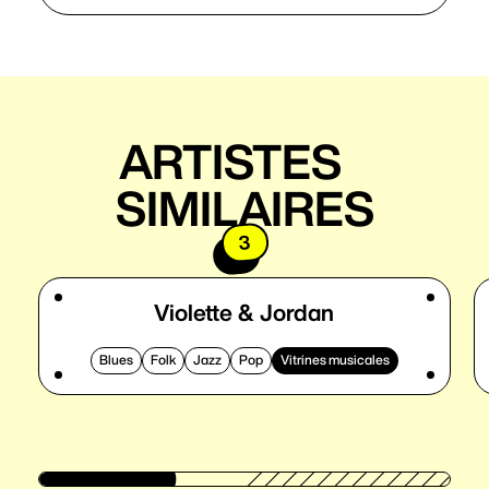
ARTISTES
SIMILAIRES
3
Violette & Jordan
Blues
Folk
Jazz
Pop
Vitrines musicales