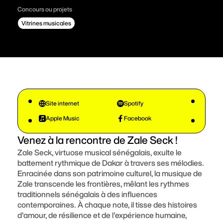
Concours ou projets
Vitrines musicales
S'impliquer
Luna Choquette Loranger
Billetterie
Fondation FICG
Site internet
Spotify
Apple Music
Facebook
Foire aux questions
Venez à la rencontre de Zale Seck !
Zale Seck, virtuose musical sénégalais, exulte le
battement rythmique de Dakar à travers ses mélodies.
Enracinée dans son patrimoine culturel, la musique de
Zale transcende les frontières, mêlant les rythmes
traditionnels sénégalais à des influences
contemporaines. À chaque note, il tisse des histoires
d'amour, de résilience et de l'expérience humaine,
M'INSCRIRE À L'INFOLETTRE