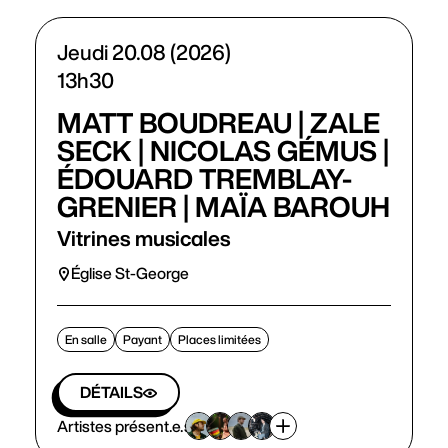
Jeudi 20.08 (2026)
13h30
MATT BOUDREAU | ZALE
SECK | NICOLAS GÉMUS |
ÉDOUARD TREMBLAY-
GRENIER | MAÏA BAROUH
Vitrines musicales
Église St-George
En salle
Payant
Places limitées
DÉTAILS
Artistes présent.e.s