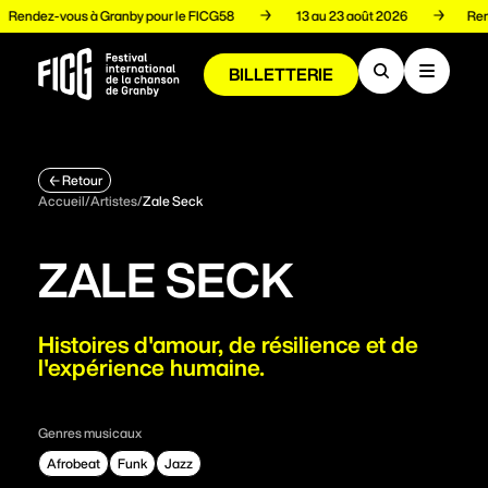
Rendez-vous à Granby pour le FICG58
13 au 23 août 2026
R
BILLETTERIE
Programmation
Retour
Accueil
/
Artistes
/
Zale Seck
Artistes
ZALE SECK
Volets
Histoires d'amour, de résilience et de
l'expérience humaine.
Espace pro
Genres musicaux
Afrobeat
Funk
Jazz
À propos