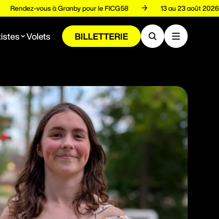
Rendez-vous à Granby pour le FICG58
13 au 23 août 
istes
Volets
BILLETTERIE