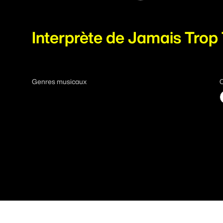
À propos
Interprète de Jamais Trop 
S'impliquer
Genres musicaux
C
Billetterie
Fondation FICG
Foire aux questions