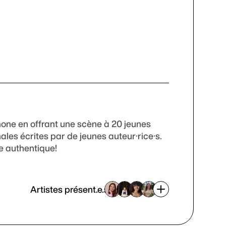
hone en offrant une scène à 20 jeunes
les écrites par de jeunes auteur·rice·s.
le authentique!
Artistes présent.e.s