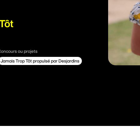
Tôt
oncours ou projets
Jamais Trop Tôt propulsé par Desjardins