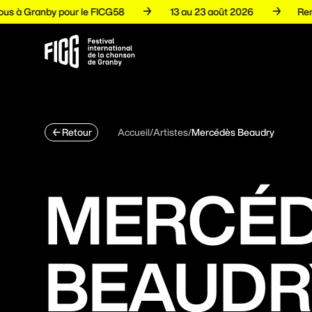
z-vous à Granby pour le FICG58
13 au 23 août 2026
Programmation
Accueil
/
Artistes
/
Mercédès Beaudry
Retour
Artistes
MERCÉ
Volets
BEAUDR
Espace pro