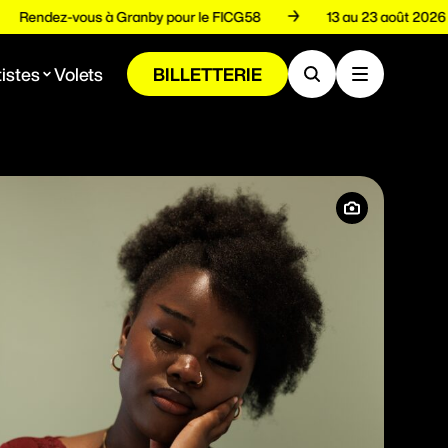
Rendez-vous à Granby pour le FICG58
13 au 23 août 
istes
Volets
BILLETTERIE
Destin Mutabazi