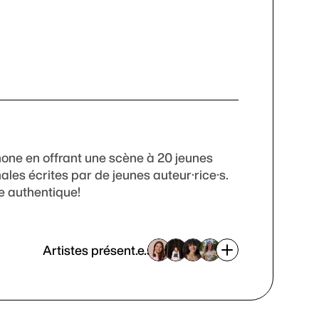
hone en offrant une scène à 20 jeunes
les écrites par de jeunes auteur·rice·s.
le authentique!
Artistes présent.e.s