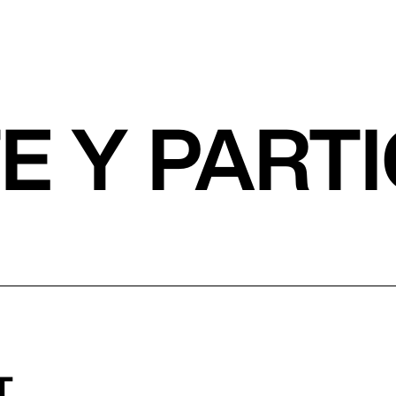
TE Y PART
T