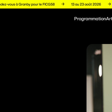
Rendez-vous à Granby pour le FICG58
13 au 23 août 2026
Programmation
Art
E