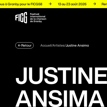
-vous à Granby pour le FICG58
13 au 23 août 2026
Programmation
Accueil
/
Artistes
/
Justine Ansima
Retour
Artistes
JUSTIN
Volets
ANSIMA
Espace pro