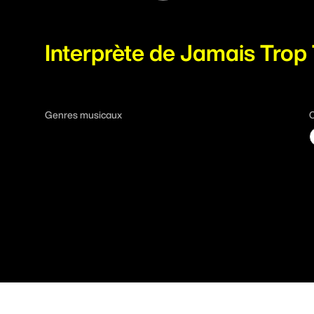
À propos
Interprète de Jamais Trop 
S'impliquer
Genres musicaux
C
Billetterie
Fondation FICG
Foire aux questions